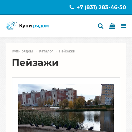
+7 (831) 283-46-50
Купи
рядом
Купи рядом
›
Каталог
›
Пейзажи
Пейзажи