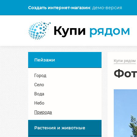
Создать интернет-магазин
: демо-версия
Купи
рядом
Пейзажи
Купи рядом
Фот
Город
Село
Вода
Небо
Природа
Растения и животные