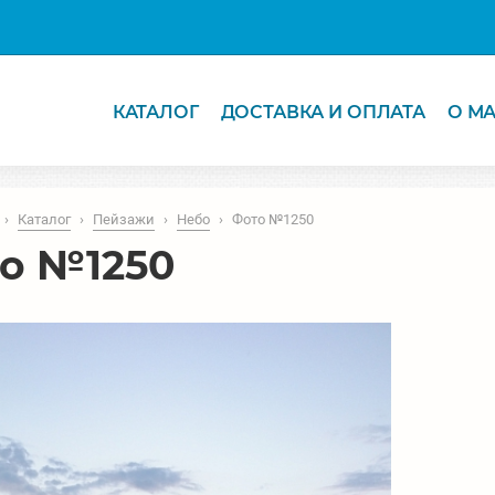
КАТАЛОГ
ДОСТАВКА И ОПЛАТА
О М
›
Каталог
›
Пейзажи
›
Небо
›
Фото №1250
о №1250