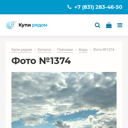
+7 (831) 283-46-50
Купи
рядом
Купи рядом
›
Каталог
›
Пейзажи
›
Вода
›
Фото №1374
Фото №1374